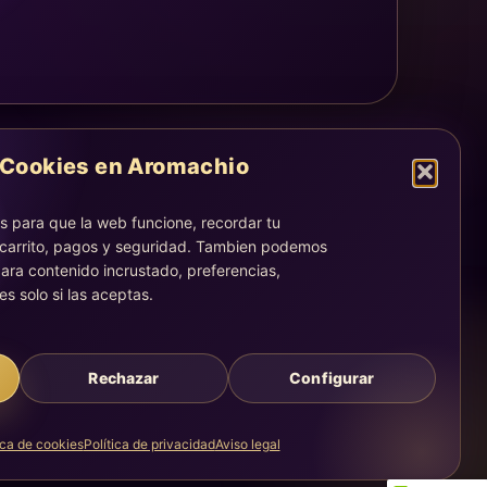
Cookies en Aromachio
LEGAL
Aviso legal
 para que la web funcione, recordar tu
Privacidad
 carrito, pagos y seguridad. Tambien podemos
Cookies
ara contenido incrustado, preferencias,
es solo si las aceptas.
La atención, dirección y correos quedan centralizados en la
página Contacto.
Acompañamiento simbólico y sensorial. No sustituye consejo
médico, legal, psicológico o profesional.
Rechazar
Configurar
ica de cookies
Política de privacidad
Aviso legal
Creado con calma, intención y una experiencia guiada.