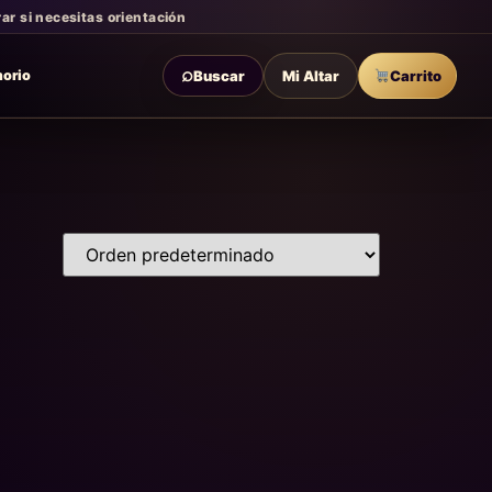
r si necesitas orientación
⌕
Buscar
Mi Altar
Carrito
morio