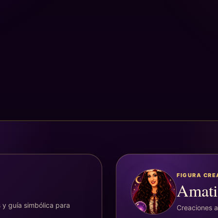
FIGURA CR
Amati
 y guía simbólica para
Creaciones ar