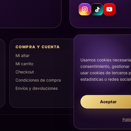
COMPRA Y CUENTA
Mi altar
Usamos cookies necesarias
Mi carrito
consentimiento, gestionar
Checkout
usar cookies de terceros p
estadisticas o redes social
Condiciones de compra
Envíos y devoluciones
Aceptar
Polit