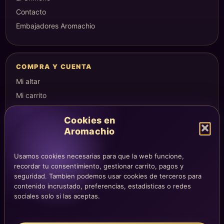
Contacto
Embajadores Aromachio
COMPRA Y CUENTA
Mi altar
Mi carrito
Checkout
Cookies en
Condiciones de compra
Aromachio
Envíos y devoluciones
Usamos cookies necesarias para que la web funcione,
recordar tu consentimiento, gestionar carrito, pagos y
seguridad. Tambien podemos usar cookies de terceros para
LEGAL
contenido incrustado, preferencias, estadisticas o redes
Aviso legal
sociales solo si las aceptas.
Privacidad
Cookies