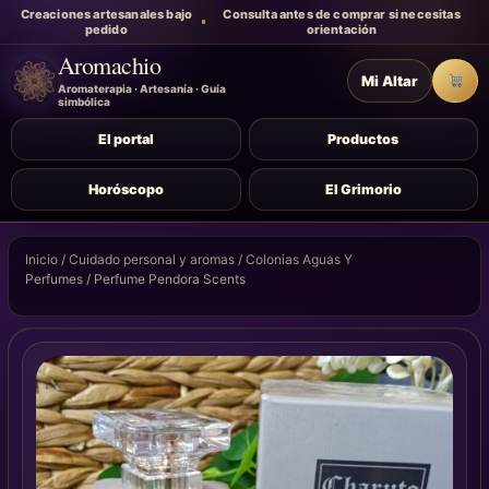
Creaciones artesanales bajo
Consulta antes de comprar si necesitas
pedido
orientación
Aromachio
Mi Altar
Carr
Aromaterapia · Artesanía · Guía
simbólica
El portal
Productos
Horóscopo
El Grimorio
Inicio
/
Cuidado personal y aromas
/
Colonias Aguas Y
Perfumes
/ Perfume Pendora Scents