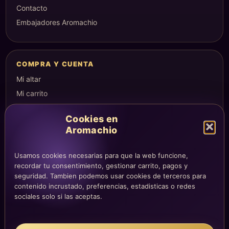
Contacto
Embajadores Aromachio
COMPRA Y CUENTA
Mi altar
Mi carrito
Checkout
Cookies en
Condiciones de compra
Aromachio
Envíos y devoluciones
Usamos cookies necesarias para que la web funcione,
recordar tu consentimiento, gestionar carrito, pagos y
seguridad. Tambien podemos usar cookies de terceros para
LEGAL
contenido incrustado, preferencias, estadisticas o redes
Aviso legal
sociales solo si las aceptas.
Privacidad
Cookies