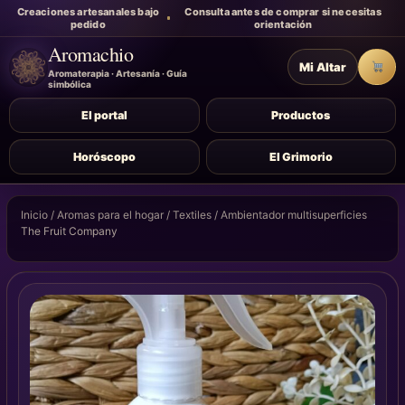
Creaciones artesanales bajo
Consulta antes de comprar si necesitas
pedido
orientación
Aromachio
Mi Altar
Carr
Aromaterapia · Artesanía · Guía
simbólica
El portal
Productos
Horóscopo
El Grimorio
Inicio
/
Aromas para el hogar
/
Textiles
/ Ambientador multisuperficies
The Fruit Company