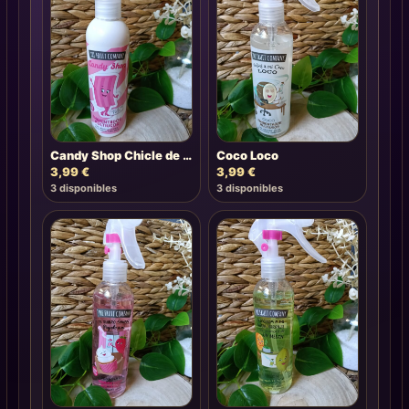
Candy Shop Chicle de Fresa
Coco Loco
3,99
€
3,99
€
3 disponibles
3 disponibles