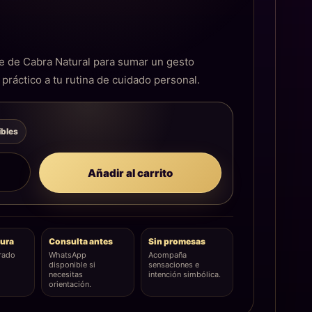
€
e de Cabra Natural para sumar un gesto
 práctico a tu rutina de cuidado personal.
ibles
Añadir al carrito
ura
Consulta antes
Sin promesas
rado
WhatsApp
Acompaña
disponible si
sensaciones e
necesitas
intención simbólica.
orientación.