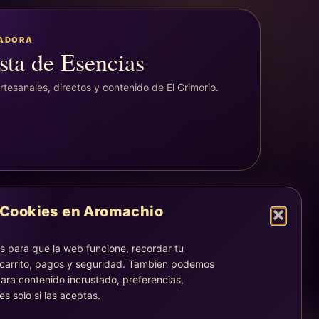
EADORA
sta de Esencias
tesanales, directos y contenido de El Grimorio.
Cookies en Aromachio
LEGAL
Aviso legal
 para que la web funcione, recordar tu
Privacidad
 carrito, pagos y seguridad. Tambien podemos
Cookies
ara contenido incrustado, preferencias,
es solo si las aceptas.
La atención, dirección y correos quedan centralizados en la
página Contacto.