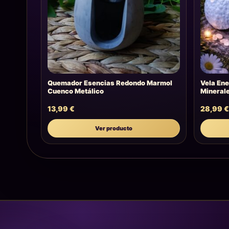
Quemador Esencias Redondo Marmol
Vela Ene
Cuenco Metálico
Mineral
13,99
€
28,99
Ver producto