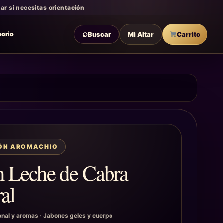
r si necesitas orientación
⌕
Buscar
Mi Altar
Carrito
morio
IÓN AROMACHIO
n Leche de Cabra
al
onal y aromas
·
Jabones geles y cuerpo