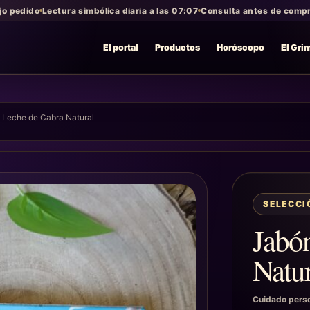
jo pedido
Lectura simbólica diaria a las 07:07
Consulta antes de compra
El portal
Productos
Horóscopo
El Gri
 Leche de Cabra Natural
SELECC
Jabó
Natur
Cuidado pers