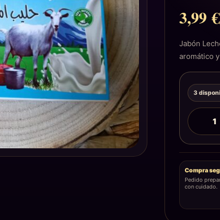
3,99
Jabón Lech
aromático y
3 dispon
Compra seg
Pedido prepa
con cuidado.