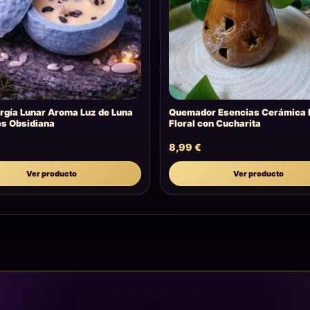
rgía Lunar Aroma Luz de Luna
Quemador Esencias Cerámica 
es Obsidiana
Floral con Cucharita
€
8,99
€
Ver producto
Ver producto