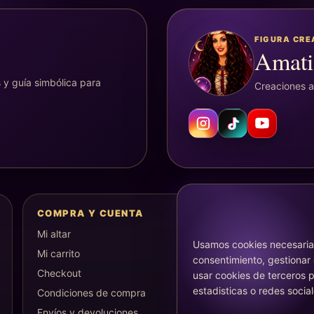
FIGURA CR
Amati
 y guía simbólica para
Creaciones ar
COMPRA Y CUENTA
Mi altar
Usamos cookies necesarias
Mi carrito
consentimiento, gestionar
Checkout
usar cookies de terceros p
estadisticas o redes social
Condiciones de compra
Envíos y devoluciones