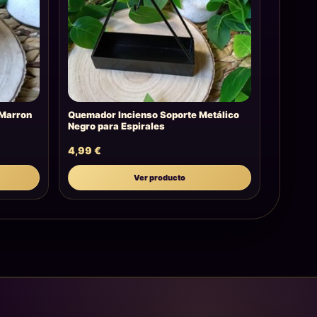
Marron
Quemador Incienso Soporte Metálico
Negro para Espirales
4,99
€
Ver producto