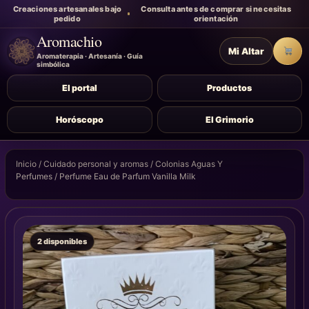
Creaciones artesanales bajo
Consulta antes de comprar si necesitas
pedido
orientación
Aromachio
Mi Altar
Carr
Aromaterapia · Artesanía · Guía
simbólica
El portal
Productos
Horóscopo
El Grimorio
Inicio
/
Cuidado personal y aromas
/
Colonias Aguas Y
Perfumes
/ Perfume Eau de Parfum Vanilla Milk
2 disponibles