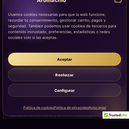
Aromachio
COMPRA Y CUENTA
Usamos cookies necesarias para que la web funcione,
Mi altar
recordar tu consentimiento, gestionar carrito, pagos y
Mi carrito
seguridad. Tambien podemos usar cookies de terceros para
Checkout
contenido incrustado, preferencias, estadisticas o redes
sociales solo si las aceptas.
Condiciones de compra
Envíos y devoluciones
Aceptar
LEGAL
Rechazar
Aviso legal
Privacidad
Configurar
Cookies
La atención, dirección y correos quedan centralizados en la página
Politica de cookies
Política de privacidad
Aviso legal
Contacto.
Acompañamiento simbólico y sensorial. No sustituye consejo
médico, legal, psicológico o profesional.