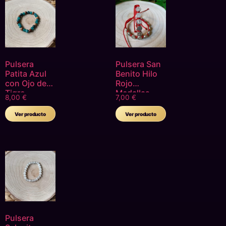
Pulsera
Pulsera San
Patita Azul
Benito Hilo
con Ojo de
Rojo
Tigre
Medallas
8,00
€
7,00
€
Plateadas
Ajustable
Ver producto
Ver producto
Pulsera