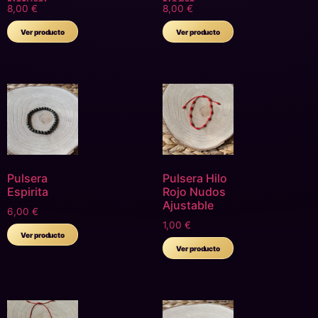
Natural
Negra
8,00
€
8,00
€
Turquesa
Ajustable
Ojo Tigre
Ver producto
Ver producto
Pulsera
Pulsera Hilo
Espirita
Rojo Nudos
Ajustable
6,00
€
1,00
€
Ver producto
Ver producto