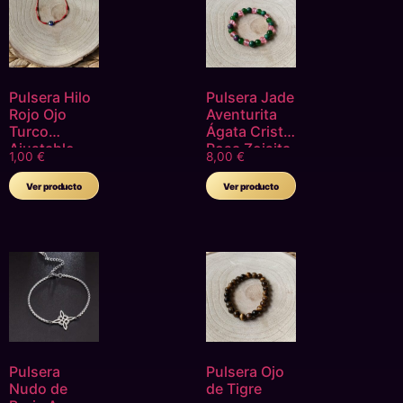
Pulsera Hilo
Pulsera Jade
Rojo Ojo
Aventurita
Turco
Ágata Cristal
Ajustable
Rosa Zoisita
1,00
€
8,00
€
Ver producto
Ver producto
Pulsera
Pulsera Ojo
Nudo de
de Tigre