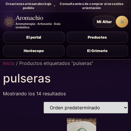
Creaciones artesanales bajo
Consulta antes de comprar si necesitas
pedido
orientación
Aromachio
Mi Altar
Carr
Aromaterapia · Artesanía · Guía
simbólica
El portal
Productos
Horóscopo
El Grimorio
Inicio
/ Productos etiquetados “pulseras”
pulseras
Mostrando los 14 resultados