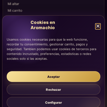
Mi altar
Mi carrito
Checkout
Cookies en
Condiciones de compra
Aromachio
Envíos y devoluciones
Usamos cookies necesarias para que la web funcione,
recordar tu consentimiento, gestionar carrito, pagos y
seguridad. Tambien podemos usar cookies de terceros para
LEGAL
contenido incrustado, preferencias, estadisticas o redes
Aviso legal
sociales solo si las aceptas.
Privacidad
Cookies
Aceptar
La atención, dirección y correos quedan centralizados en la página
Contacto.
Acompañamiento simbólico y sensorial. No sustituye consejo
Rechazar
médico, legal, psicológico o profesional.
Configurar