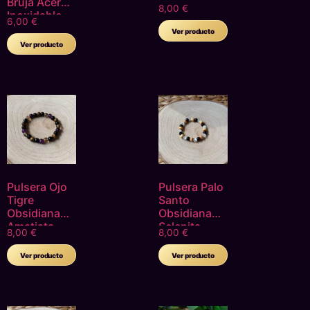
Bruja Acero
8,00
€
Inoxidable
6,00
€
Ver producto
Ver producto
Pulsera Ojo
Pulsera Palo
Tigre
Santo
Obsidiana
Obsidiana
Amatista
Selenita
8,00
€
8,00
€
Ver producto
Ver producto