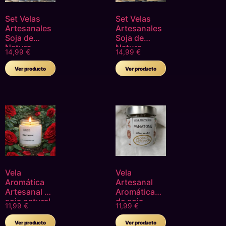
Set Velas
Set Velas
Artesanales
Artesanales
Soja de
Soja de
Natura
Natura
14,99
€
14,99
€
Decorativas
Decorativas
Abeto Casita
Abeto Casita
Ver producto
Ver producto
Campana
Campana
Navidena
Navidenas
Vela
Vela
Aromática
Artesanal
Artesanal de
Aromática
soja natural
de soja
11,99
€
11,99
€
Velvet Rosse
natural
Panatone
Ver producto
Ver producto