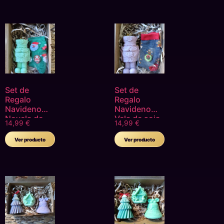
Recipiente
Decorativo
Tapa Madera
Set de
Set de
Regalo
Regalo
Navideno
Navideno
Novela de
Vela de soja
14,99
€
14,99
€
soja natural
natural
Cascanueces
Cascanueces
Ver producto
Ver producto
Calcetines
Calcetines