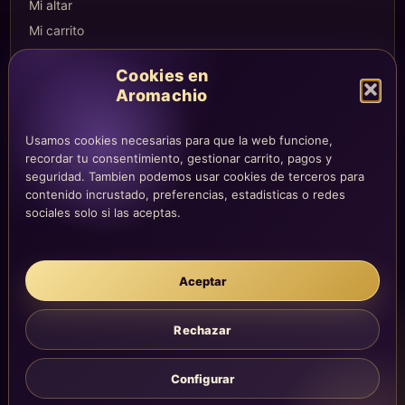
Mi altar
Mi carrito
Checkout
Cookies en
Condiciones de compra
Aromachio
Envíos y devoluciones
Usamos cookies necesarias para que la web funcione,
recordar tu consentimiento, gestionar carrito, pagos y
seguridad. Tambien podemos usar cookies de terceros para
LEGAL
contenido incrustado, preferencias, estadisticas o redes
Aviso legal
sociales solo si las aceptas.
Privacidad
Cookies
Aceptar
La atención, dirección y correos quedan centralizados en la página
Contacto.
Acompañamiento simbólico y sensorial. No sustituye consejo
Rechazar
médico, legal, psicológico o profesional.
Configurar