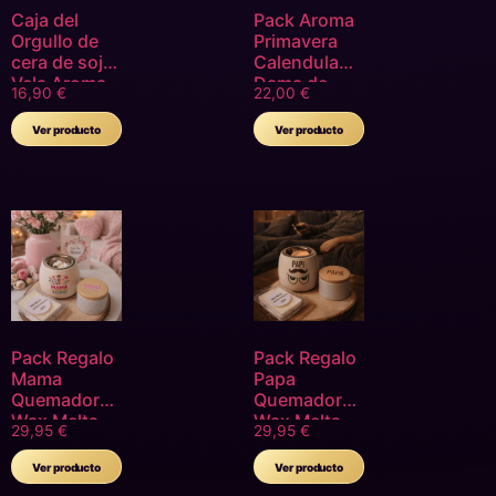
Caja del
Pack Aroma
Orgullo de
Primavera
cera de soja
Calendula
Vela Aroma
Dama de
16,90
€
22,00
€
Pink Girl y
Noche
Wax Melts
Amapola
Ver producto
Ver producto
Rosa Aroma
Geranio Flor
Chuche
de Violeta
Rosas
Jazmín
Azahar
Peonia
Clavel
Mimosa
Pack Regalo
Pack Regalo
Mama
Papa
Quemador
Quemador
Wax Melts
Wax Melts
29,95
€
29,95
€
Manzana
Aroma
Caramelizada
Manzana
Ver producto
Ver producto
Caramelizada