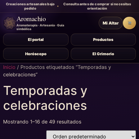
Creaciones artesanales bajo
Consulta antes de comprar si necesitas
pedido
orientación
Aromachio
Mi Altar
Carr
Aromaterapia · Artesanía · Guía
simbólica
El portal
Productos
Horóscopo
El Grimorio
Inicio
/ Productos etiquetados “Temporadas y
celebraciones”
Temporadas y
celebraciones
Mostrando 1–16 de 49 resultados