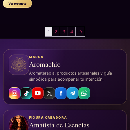
Corazón
Ver producto
Entre Manos
1
2
3
4
→
MARCA
Aromachio
Aromaterapia, productos artesanales y guía
simbólica para acompañar tu intención.
FIGURA CREADORA
Amatista de Esencias