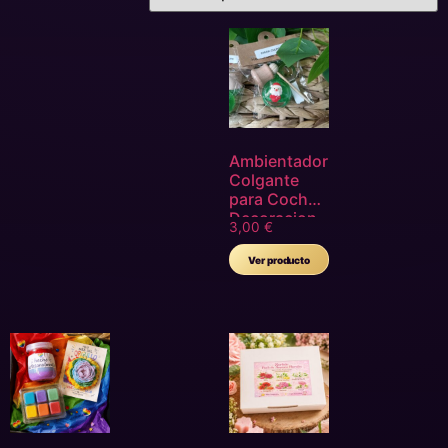
Ambientador
Colgante
para Coche
Decoracion
3,00
€
Navidena
Aroma
Ver producto
Chupa
Chups