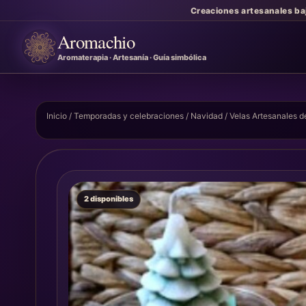
Creaciones artesanales ba
Aromachio
Aromaterapia · Artesanía · Guía simbólica
Inicio
/
Temporadas y celebraciones
/
Navidad
/ Velas Artesanales d
2 disponibles