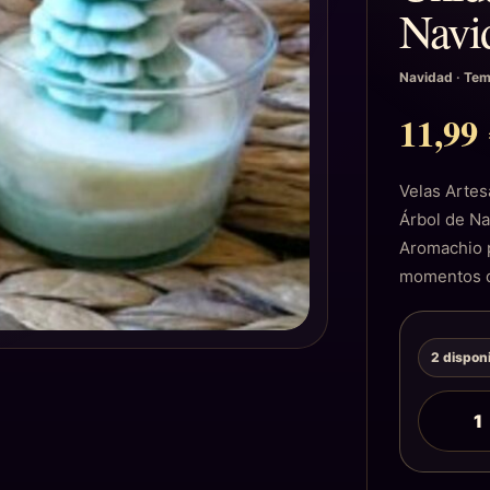
Navi
Navidad
·
Tem
11,9
Velas Artes
Árbol de Na
Aromachio p
momentos d
2 dispon