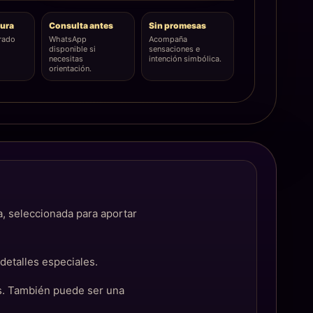
ura
Consulta antes
Sin promesas
rado
WhatsApp
Acompaña
disponible si
sensaciones e
necesitas
intención simbólica.
orientación.
, seleccionada para aportar
detalles especiales.
s. También puede ser una