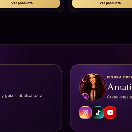
Ver producto
Ver producto
FIGURA CR
Amati
 y guía simbólica para
Creaciones ar