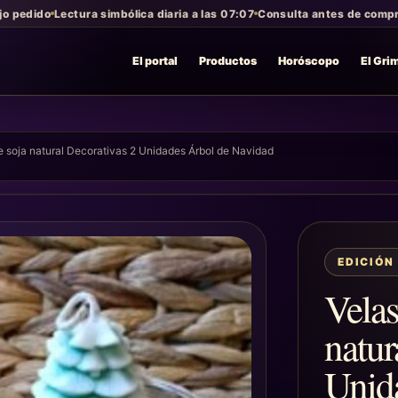
jo pedido
Lectura simbólica diaria a las 07:07
Consulta antes de compra
El portal
Productos
Horóscopo
El Gri
e soja natural Decorativas 2 Unidades Árbol de Navidad
EDICIÓN
Velas
natur
Unid