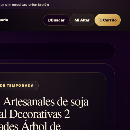
r si necesitas orientación
⌕
Buscar
Mi Altar
Carrito
morio
 DE TEMPORADA
 Artesanales de soja
al Decorativas 2
ades Árbol de